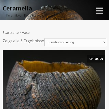
Ceramella
Keramik von Elvira Koroleva
Startseite
/ Vase
Zeigt alle 6 Ergebnisse
CHF
85.00