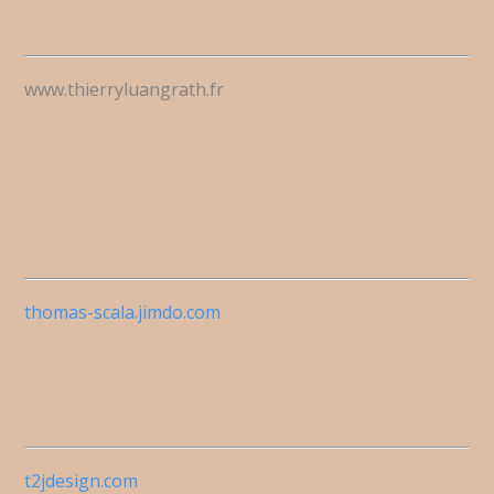
www.thierryluangrath.fr
thomas-scala.jimdo.com
t2jdesign.com