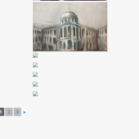
1
2
3
►