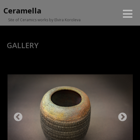
Ceramella
Site of Ceramics works by Elvira Koroleva
GALLERY